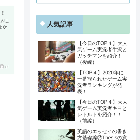
説！
れがこ
人気記事
けるか
【今日のTOP４】大人
気ゲーム実況者牛沢と
ガッチマンを紹介！
（後編）
el
【TOP４】2020年に
一番観られたゲーム実
況者ランキングが発
表！
【今日のTOP４】大人
気ゲーム実況者キヨと
レトルトを紹介！！
（前編）
英語のエッセイの書き
方基礎編②Thesisの意