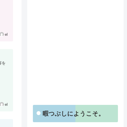
el
！
容を
el
暇つぶしにようこそ。