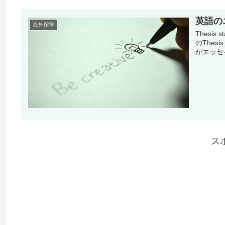
英語の
海外留学
Thesi
のThesi
がエッセイ
ス