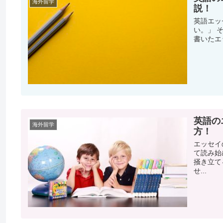
海外留学
説！
英語エッ
い。」 
書いたエ
英語の
海外留学
方！
エッセイ
て読み始
掻き立て
せ...