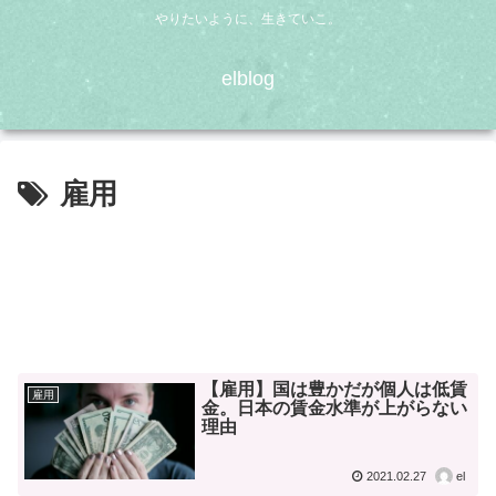
やりたいように、生きていこ。
elblog
雇用
【雇用】国は豊かだが個人は低賃
雇用
金。日本の賃金水準が上がらない
理由
2021.02.27
el