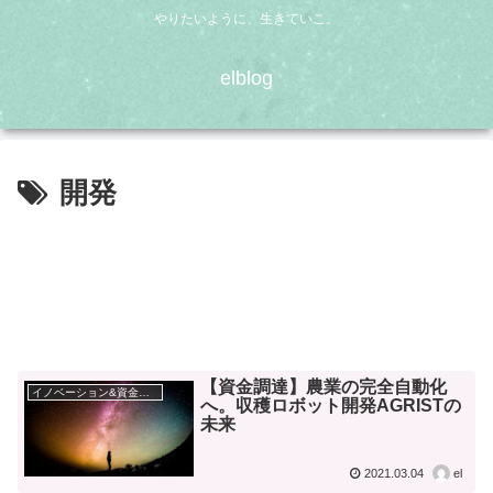
やりたいように、生きていこ。
elblog
開発
【資金調達】農業の完全自動化
イノベーション&資金調達
へ。収穫ロボット開発AGRISTの
未来
2021.03.04
el