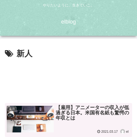
やりたいように、生きていこ。
elblog
新人
【雇用】アニメーターの収入が低
雇用
過ぎる日本。米国有名紙も驚愕の
年収とは
2021.03.17
el