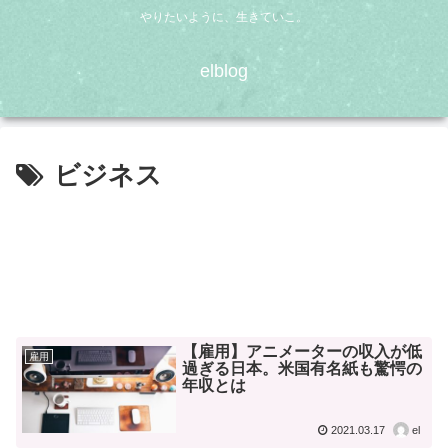
やりたいように、生きていこ。
elblog
ビジネス
【雇用】アニメーターの収入が低
雇用
過ぎる日本。米国有名紙も驚愕の
年収とは
2021.03.17
el