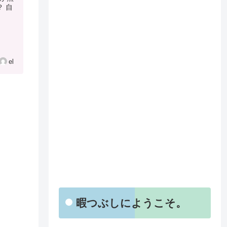
 自
el
暇つぶしにようこそ。