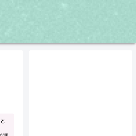
成と
信が無