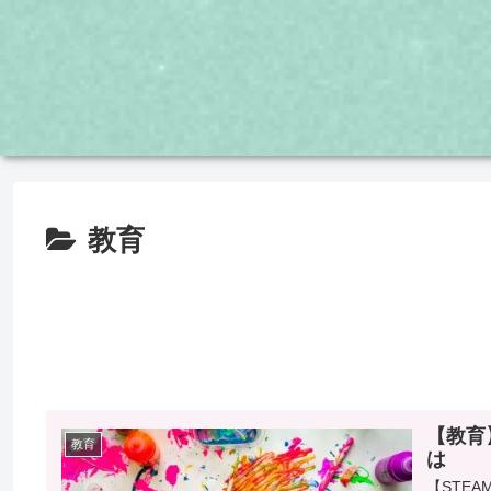
教育
【教育
教育
は
【STE