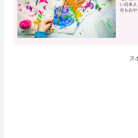
い日本人
分もおや
ス