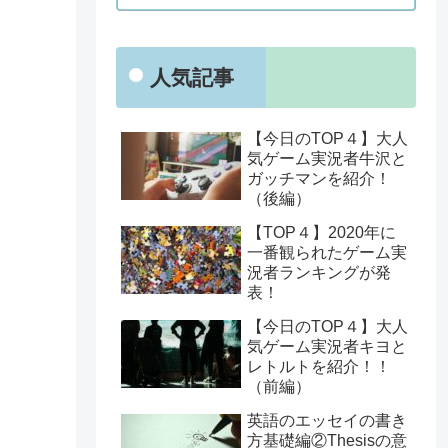
人気記事
【今日のTOP４】大人
気ゲーム実況者牛沢と
ガッチマンを紹介！
（後編）
【TOP４】2020年に
一番観られたゲーム実
況者ランキングが発
表！
【今日のTOP４】大人
気ゲーム実況者キヨと
レトルトを紹介！！
（前編）
英語のエッセイの書き
方基礎編②Thesisの意